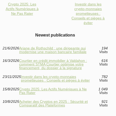
Crypto 2025: Les
Investir dans les
Actifs Numériques à
crypto-monnaies
Ne Pas Rater
prometteuses :
Conseils et pièges à
éviter
Newest publications
21/6/2026
Ariane de Rothschild : une dirigeante qui
194
modernise une maison bancaire familiale
Visits
16/3/2026
Courtier en crédit immobilier à Valdahon :
616
comment STMA Courtier optimise votre
Visits
financement, du dossier à la signature
23/11/2025
Investir dans les crypto-monnaies
782
prometteuses : Conseils et pièges à éviter
Visits
15/8/2025
Crypto 2025: Les Actifs Numériques à Ne
1 049
Pas Rater
Visits
10/8/2025
Acheter des Cryptos en 2025 : Sécurité et
921
Comparatif des Plateformes
Visits