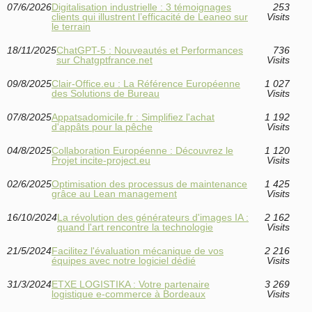
07/6/2026
Digitalisation industrielle : 3 témoignages
253
clients qui illustrent l’efficacité de Leaneo sur
Visits
le terrain
18/11/2025
ChatGPT-5 : Nouveautés et Performances
736
sur Chatgptfrance.net
Visits
09/8/2025
Clair-Office.eu : La Référence Européenne
1 027
des Solutions de Bureau
Visits
07/8/2025
Appatsadomicile.fr : Simplifiez l'achat
1 192
d'appâts pour la pêche
Visits
04/8/2025
Collaboration Européenne : Découvrez le
1 120
Projet incite-project.eu
Visits
02/6/2025
Optimisation des processus de maintenance
1 425
grâce au Lean management
Visits
16/10/2024
La révolution des générateurs d'images IA :
2 162
quand l'art rencontre la technologie
Visits
21/5/2024
Facilitez l'évaluation mécanique de vos
2 216
équipes avec notre logiciel dédié
Visits
31/3/2024
ETXE LOGISTIKA : Votre partenaire
3 269
logistique e-commerce à Bordeaux
Visits